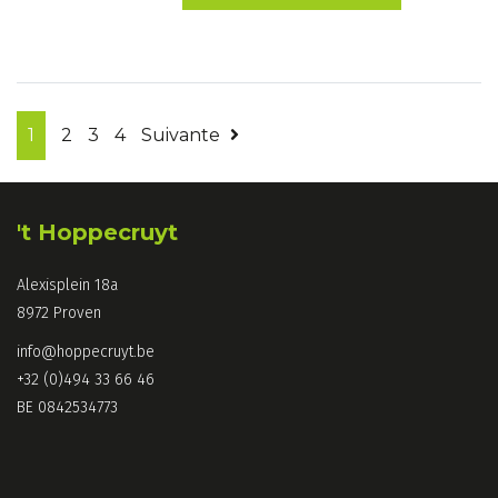
1
2
3
4
Suivante
't Hoppecruyt
Alexisplein 18a
8972 Proven
info@hoppecruyt.be
+32 (0)494 33 66 46
BE 0842534773