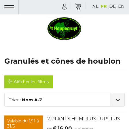
NL
FR
DE
EN
Granulés et cônes de houblon
Afficher les filtres
Trier :
Nom A-Z
2 PLANTS HUMULUS LUPULUS
Valable du 1/11 à
31/5
€
16,00
TVA incluse