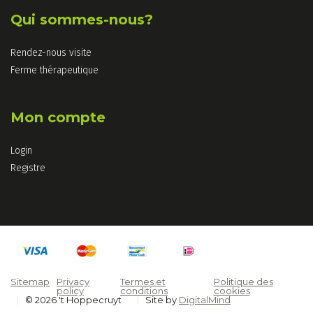
Qui sommes-nous?
Rendez-nous visite
Ferme thérapeutique
Mon compte
Login
Registre
Sitemap
Privacy
Termes et
Politique des
policy
conditions
cookies
© 2026 't Hoppecruyt
Site by
DigitalMind