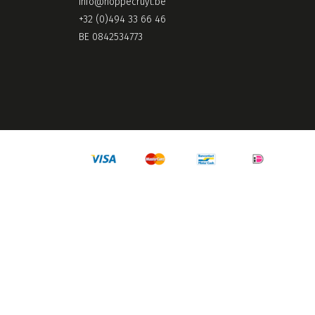
info@hoppecruyt.be
+32 (0)494 33 66 46
BE 0842534773