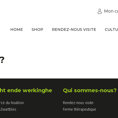
Mon c
HOME
SHOP
RENDEZ-NOUS VISITE
CULT
?
ht ende werkinghe
Qui sommes-nous?
ce du houblon
Rendez-nous visite
Zwartbles
Ferme thérapeutique