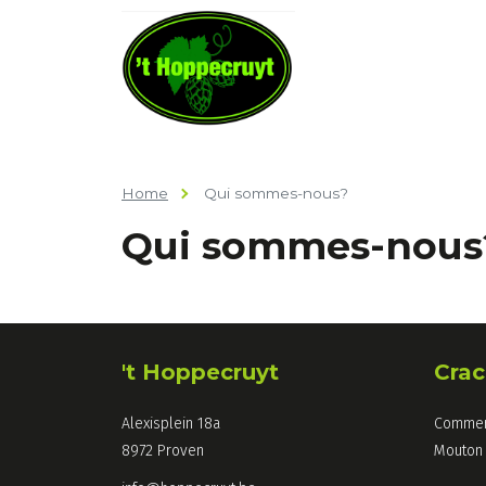
Home
Qui sommes-nous?
Qui sommes-nous
't Hoppecruyt
Crac
Alexisplein 18a
Commer
8972 Proven
Mouton 