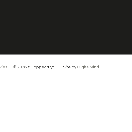
kies
© 2026 't Hoppecruyt
Site by
DigitalMind