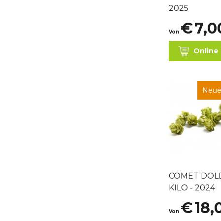
2025
€
7,0
Von
Online
Neue
COMET DOLD
KILO - 2024
€
18,
Von