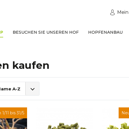
Mein
P
BESUCHEN SIE UNSEREN HOF
HOPFENANBAU
en kaufen
Name A-Z
 1/11 bis 31/5
Neu