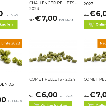
CHALLENGER PELLETS -
2023
2023
0
€
6,
Incl. MwSt
Von
€
7,00
Incl. MwSt
Von
 kaufen
Onlin
 Ernte 2025!
Neu
COMET PELLETS - 2024
COMET PEL
EN 0.5
€
6,00
€
7,
Incl. MwSt
Von
Von
00
Incl. MwSt
Online kaufen
Onlin