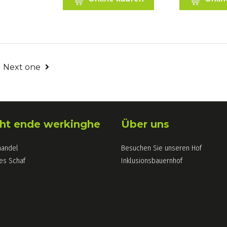
Next one
ht ende werkinghe
Über uns
handel
Besuchen Sie unseren Hof
es Schaf
Inklusionsbauernhof