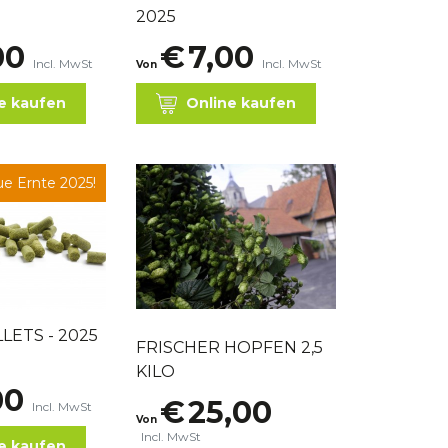
2025
00
€
7,00
Incl. MwSt
Incl. MwSt
Von
e kaufen
Online kaufen
e Ernte 2025!
LETS - 2025
FRISCHER HOPFEN 2,5
KILO
00
€
25,00
Incl. MwSt
Von
Incl. MwSt
e kaufen