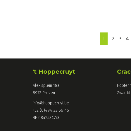
1
2
3
4
't Hoppecruyt
Crac
Alexisplein 18a
Hopfen
8972 Proven
Zwartbl
info@hoppecruyt.be
+32 (0)494 33 66 46
BE 0842534773