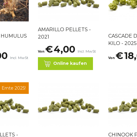
AMARILLO PELLETS -
N HUMULUS
CASCADE D
2021
KILO - 2025
€
4,00
Incl. MwSt
Von
00
€
18
Incl. MwSt
Von
Online kaufen
 Ernte 2025!
LLETS -
CHINOOK P