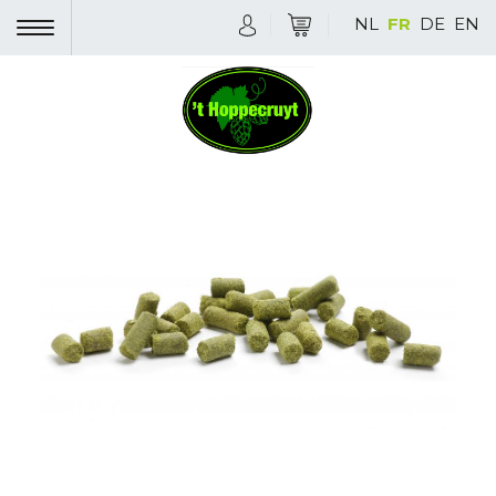
NL
FR
DE
EN