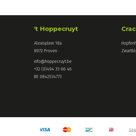
't Hoppecruyt
Crac
Alexisplein 18a
Hopfen
8972 Proven
Zwartbl
info@hoppecruyt.be
+32 (0)494 33 66 46
BE 0842534773
Sit