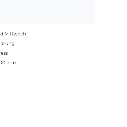
d Mittwoch
barung
ress
200 euro