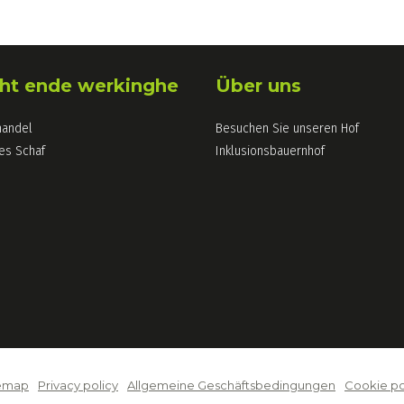
ht ende werkinghe
Über uns
handel
Besuchen Sie unseren Hof
es Schaf
Inklusionsbauernhof
emap
Privacy policy
Allgemeine Geschäftsbedingungen
Cookie po