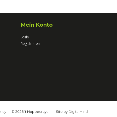
Mein Konto
Login
Registrieren
licy
© 2026 't Hoppecruyt
Site by
DigitalMind