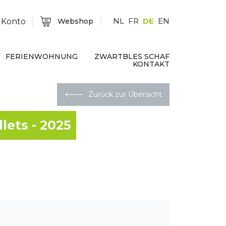
NL
FR
DE
EN
 Konto
Webshop
FERIENWOHNUNG
ZWARTBLES SCHAF
KONTAKT
🡐
Zurück zur Übersicht
lets - 2025