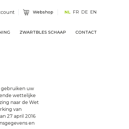
NL
FR
DE
EN
ccount
Webshop
NING
ZWARTBLES SCHAAP
CONTACT
j gebruiken uw
ende wettelijke
jzing naar de Wet
rking van
an 27 april 2016
onsgegevens en