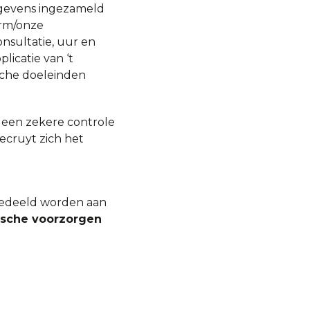
egevens ingezameld
orm/onze
onsultatie, uur en
icatie van ‘t
sche doeleinden
 een zekere controle
ecruyt zich het
gedeeld worden aan
ische voorzorgen