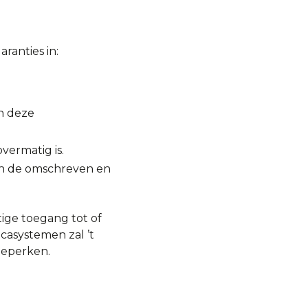
ranties in:
n deze
vermatig is.
an de omschreven en
ige toegang tot of
casystemen zal ’t
beperken.