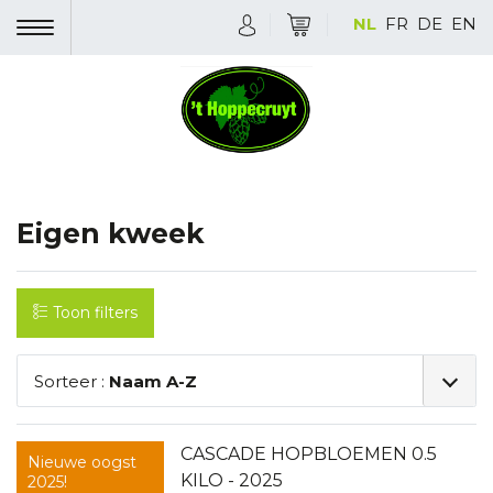
NL
FR
DE
EN
Eigen kweek
Toon filters
Sorteer :
Naam A-Z
CASCADE HOPBLOEMEN 0.5
Nieuwe oogst
KILO - 2025
2025!