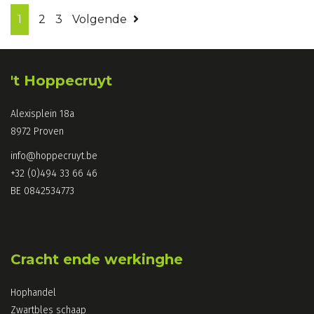
1
2
3
Volgende
't Hoppecruyt
Alexisplein 18a
8972 Proven
info@hoppecruyt.be
+32 (0)494 33 66 46
BE 0842534773
Cracht ende werkinghe
Hophandel
Zwartbles schaap