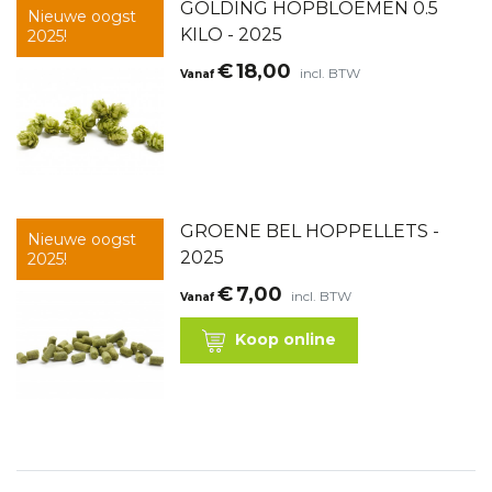
GOLDING HOPBLOEMEN 0.5
Nieuwe oogst
KILO - 2025
2025!
€
18,00
incl. BTW
Vanaf
GROENE BEL HOPPELLETS -
Nieuwe oogst
2025
2025!
€
7,00
incl. BTW
Vanaf
Koop online